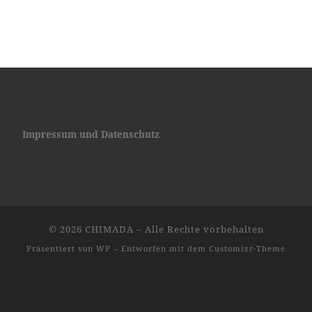
Impressum und Datenschutz
© 2026
CHIMADA
– Alle Rechte vorbehalten
Präsentiert von
WP
– Entworfen mit dem
Customizr-Theme